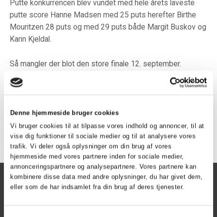
Putte konkurrencen blev vundet med hele årets laveste
putte score Hanne Madsen med 25 puts herefter Birthe
Mouritzen 28 puts og med 29 puts både Margit Buskov og
Karin Kjeldal.
Så mangler der blot den store finale 12. september.
Vi ses.
Tilbage
Denne hjemmeside bruger cookies
Vi bruger cookies til at tilpasse vores indhold og annoncer, til at
vise dig funktioner til sociale medier og til at analysere vores
trafik. Vi deler også oplysninger om din brug af vores
hjemmeside med vores partnere inden for sociale medier,
annonceringspartnere og analysepartnere. Vores partnere kan
kombinere disse data med andre oplysninger, du har givet dem,
Herning Golf Klub
eller som de har indsamlet fra din brug af deres tjenester.
Kontoret er åben
Mandag - torsdag kl. 9 - 15
Samtykkevalg