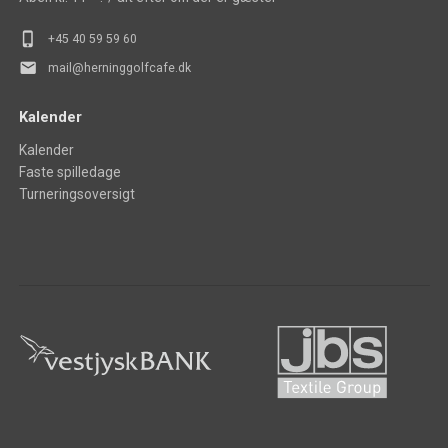
phone_iphone
+45 40 5
9 59 60
mail
mail@herninggolfcafe.dk
Kalender
Kalender
Faste spilledage
Turneringsoversigt