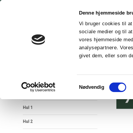
Denne hjemmeside br
keyboard_arrow_down
Gæst
Vi bruger cookies til at
sociale medier og til a
vores hjemmeside med 
analysepartnere. Vores
Du er her:
Forside
Banen
Parkbanen
Baneguide
givet dem, eller som de
Baneguide
For
Samtykkevalg
Nødvendig
Baneoversigt
Hul 1
Hul 2