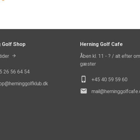
 Golf Shop
Herning Golf Cafe
ider
Åben kl. 11 - ? / alt efter o
gæster
45
26 56 64 54
phone_iphone
+45 40 5
9 59 60
op@herninggolfklub.dk
mail
mail@herninggolfcafe.