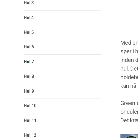
Hul 3
Hul 4
Hul 5
Med en 
Hul 6
søer i 
inden d
Hul 7
hul. De
Hul 8
holdeb
kan nå 
Hul 9
Green e
Hul 10
onduler
Det kræ
Hul 11
Hul 12