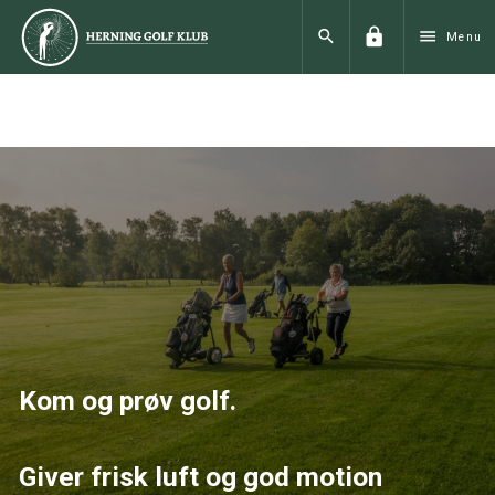
lock
search
menu
Menu
Kom og prøv golf.
Giver frisk luft og god motion