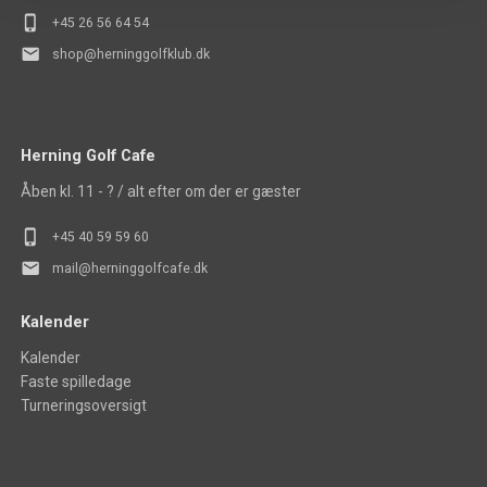
phone_iphone
+45
26 56 64 54
mail
shop@herninggolfklub.dk
Herning Golf Cafe
Åben kl. 11 - ? / alt efter om der er gæster
phone_iphone
+45 40 5
9 59 60
mail
mail@herninggolfcafe.dk
Kalender
Kalender
Faste spilledage
Turneringsoversigt