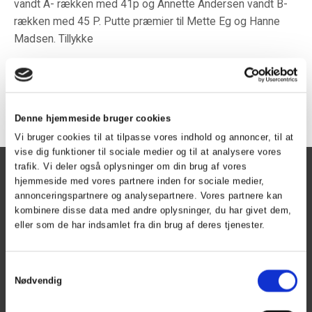
vandt A- rækken med 41p og Annette Andersen vandt B-
rækken med 45 P. Putte præmier til Mette Eg og Hanne
Madsen. Tillykke
Tilbage
Denne hjemmeside bruger cookies
Vi bruger cookies til at tilpasse vores indhold og annoncer, til at
vise dig funktioner til sociale medier og til at analysere vores
trafik. Vi deler også oplysninger om din brug af vores
Herning Golf Klub
hjemmeside med vores partnere inden for sociale medier,
annonceringspartnere og analysepartnere. Vores partnere kan
Kontoret er åben
kombinere disse data med andre oplysninger, du har givet dem,
Mandag - torsdag kl. 9 - 15
eller som de har indsamlet fra din brug af deres tjenester.
Fredag kl. 9 - 13
phone
+45 97 21 00 33
Samtykkevalg
phone_iphone
+45 40 42 24 22
Nødvendig
mail
info@herninggolfklub.dk