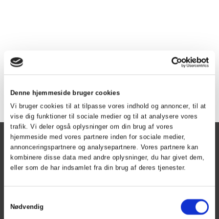
Tilbage
Denne hjemmeside bruger cookies
Vi bruger cookies til at tilpasse vores indhold og annoncer, til at
vise dig funktioner til sociale medier og til at analysere vores
trafik. Vi deler også oplysninger om din brug af vores
hjemmeside med vores partnere inden for sociale medier,
Herning Golf Klub
annonceringspartnere og analysepartnere. Vores partnere kan
Kontoret er åben
kombinere disse data med andre oplysninger, du har givet dem,
eller som de har indsamlet fra din brug af deres tjenester.
Mandag - torsdag kl. 9 - 15
Fredag kl. 9 - 13
Samtykkevalg
phone
+45 97 21 00 33
Nødvendig
phone_iphone
+45 40 42 24 22