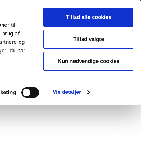
search
Cafe
Sponsor
Erhvervsgolf
Kontakt
Tillad alle cookies
ner til
 brug af
chevron_right
Gå til 123booking
Tillad valgte
artnere og
er, du har
Kun nødvendige cookies
Vis detaljer
keting