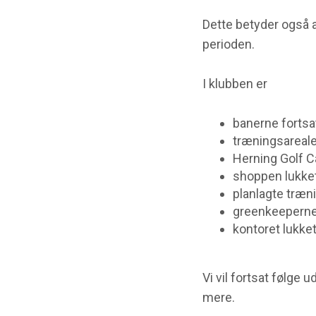
Dette betyder også 
perioden.
I klubben er
banerne fortsat
træningsareale
Herning Golf C
shoppen lukke
planlagte træni
greenkeeperne v
kontoret lukke
Vi vil fortsat følge
mere.