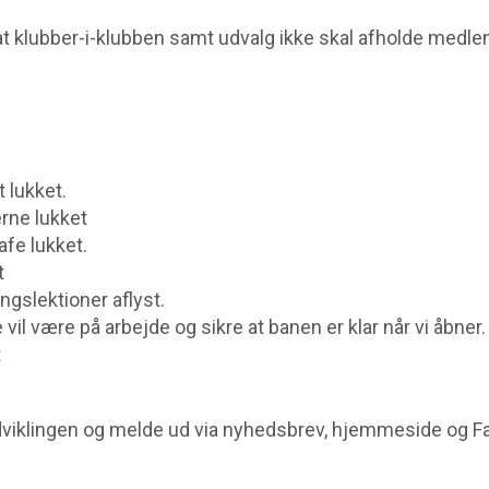
at klubber-i-klubben samt udvalg ikke skal afholde medl
 lukket.
rne lukket
afe lukket.
t
ngslektioner aflyst.
il være på arbejde og sikre at banen er klar når vi åbner.
t
 udviklingen og melde ud via nyhedsbrev, hjemmeside og F