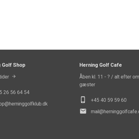
 Golf Shop
Herning Golf Cafe
ider
Åben kl. 11 - ? / alt efter o
gæster
45
26 56 64 54
phone_iphone
+45 40 5
9 59 60
op@herninggolfklub.dk
mail
mail@herninggolfcafe.