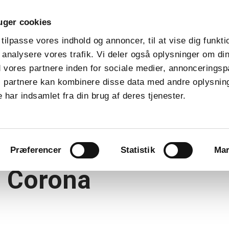
uger cookies
keyboard_arrow_down
keyboard_arrow_down
keyboard_arrow_down
Nyt medlem
Banen
Medlemmer
Shoppen
 tilpasse vores indhold og annoncer, til at vise dig funktio
t analysere vores trafik. Vi deler også oplysninger om din
GOLFBOX
Brugernavn
Brugernavn
lock
vores partnere inden for sociale medier, annonceringsp
 partnere kan kombinere disse data med andre oplysning
 har indsamlet fra din brug af deres tjenester.
Præferencer
Statistik
Mar
g Corona