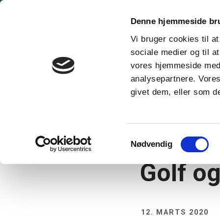
Denne hjemmeside br
keyboard_arrow_down
Gæst
Vi bruger cookies til at
sociale medier og til a
vores hjemmeside med 
analysepartnere. Vores
givet dem, eller som de
NYHEDER
Samtykkevalg
Nødvendig
Golf o
12. MARTS 2020