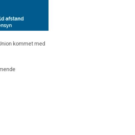
f Union kommet med
ommende