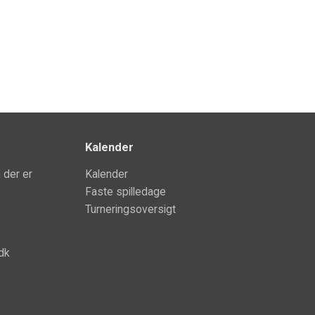
Kalender
m der er
Kalender
Faste spilledage
Turneringsoversigt
dk