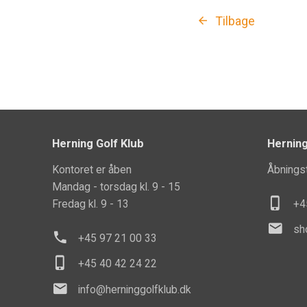
Tilbage
Herning Golf Klub
Herning
Kontoret er åben
Åbningst
Mandag - torsdag kl. 9 - 15
phone_iphone
Fredag kl. 9 - 13
+
mail
sh
phone
+45 97 21 00 33
phone_iphone
+45 40 42 24 22
mail
info@herninggolfklub.dk