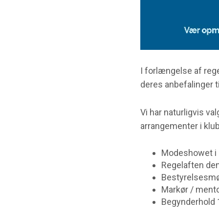
I forlængelse af re
deres anbefalinger 
Vi har naturligvis v
arrangementer i klub
Modeshowet i 
Regelaften den
Bestyrelsesmø
Markør / mento
Begynderhold 1