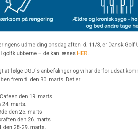
geringens udmelding onsdag aften d. 11/3, er Dansk Gol
til golfklubberne – de kan læses
HER
.
algt at følge DGU´s anbefalinger og vi har derfor udsat k
ben frem til den 30. marts. Det er:
Cafeen den 19. marts.
 24. marts.
de den 25. marts
raften den 26. marts
 den 28-29. marts.