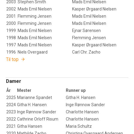
2003
Stephen Smith
Mads Emil Nielsen
2002
Mads Emil Nielsen
Kasper Ørgaard Nielsen
2001
Flemming Jensen
Mads Emil Nielsen
2000
Flemming Jensen
Mads Emil Nielsen
1999
Mads Emil Nielsen
Ejnar Sørensen
1998
Mads Emil Nielsen
Flemming Jensen
1997
Mads Emil Nielsen
Kasper Ørgaard Nielsen
1996
Niels Overgaard
Carl Chr. Zacho
Til top
Damer
År
Mester
Runner up
2025
Marianne Spandet
Githa H. Hansen
2024
Githa H. Hansen
Inge Rønnow Sander
2023
Inge Rønnow Sander
Charlotte Hansen
2022
Cathrine Orloff Risum
Charlotte Hansen
2021
Githa Hansen
Maria Schultz
2020
Mathilde Zacho
Christina Overgaard Andersen