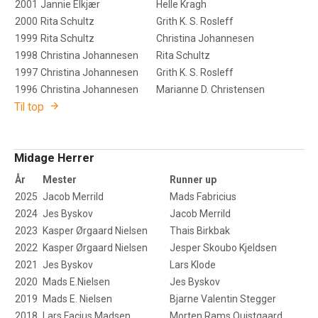
2001
Jannie Elkjær
Helle Kragh
2000
Rita Schultz
Grith K. S. Rosleff
1999
Rita Schultz
Christina Johannesen
1998
Christina Johannesen
Rita Schultz
1997
Christina Johannesen
Grith K. S. Rosleff
1996
Christina Johannesen
Marianne D. Christensen
Til top
Midage Herrer
År
Mester
Runner up
2025
Jacob Merrild
Mads Fabricius
2024
Jes Byskov
Jacob Merrild
2023
Kasper Ørgaard Nielsen
Thais Birkbak
2022
Kasper Ørgaard Nielsen
Jesper Skoubo Kjeldsen
2021
Jes Byskov
Lars Klode
2020
Mads E.Nielsen
Jes Byskov
2019
Mads E. Nielsen
Bjarne Valentin Stegger
2018
Lars Facius Madsen
Morten Rams Quistgaard