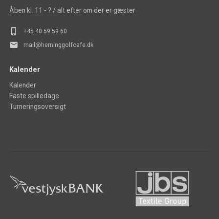
Åben kl. 11 - ? / alt efter om der er gæster
phone_iphone
+45 40 5
9 59 60
mail
mail@herninggolfcafe.dk
Kalender
Kalender
Faste spilledage
Turneringsoversigt