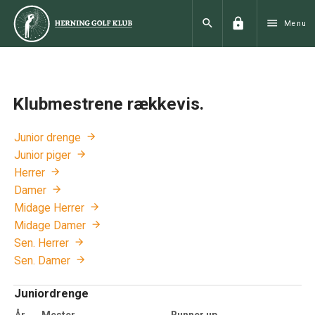
lock
search
menu
Menu
Klubmestrene rækkevis.
Junior drenge
Junior piger
Herrer
Damer
Midage Herrer
Midage Damer
Sen. Herrer
Sen. Damer
Juniordrenge
År
Mester
Runner up