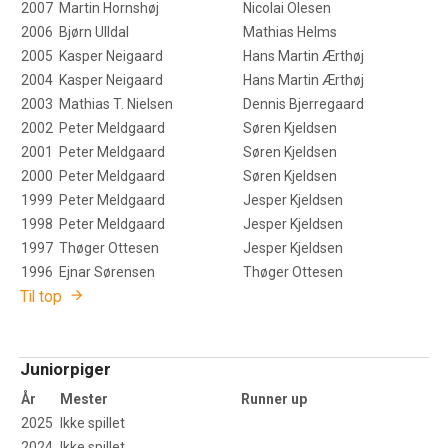
2007
Martin Hornshøj
Nicolai Olesen
2006
Bjørn Ulldal
Mathias Helms
2005
Kasper Neigaard
Hans Martin Ærthøj
2004
Kasper Neigaard
Hans Martin Ærthøj
2003
Mathias T. Nielsen
Dennis Bjerregaard
2002
Peter Meldgaard
Søren Kjeldsen
2001
Peter Meldgaard
Søren Kjeldsen
2000
Peter Meldgaard
Søren Kjeldsen
1999
Peter Meldgaard
Jesper Kjeldsen
1998
Peter Meldgaard
Jesper Kjeldsen
1997
Thøger Ottesen
Jesper Kjeldsen
1996
Ejnar Sørensen
Thøger Ottesen
Til top
Juniorpiger
År
Mester
Runner up
2025
Ikke spillet
2024
Ikke spillet