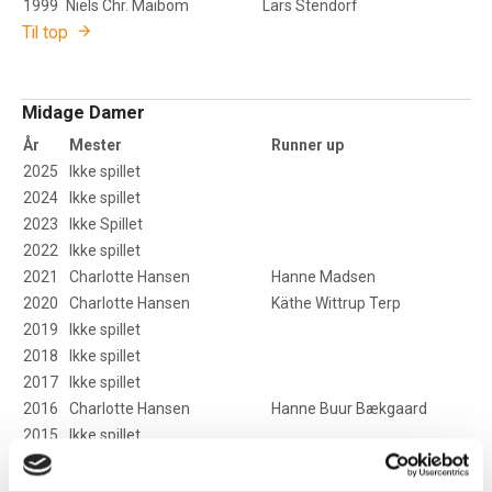
1999
Niels Chr. Maibom
Lars Stendorf
Til top
Midage Damer
År
Mester
Runner up
2025
Ikke spillet
2024
Ikke spillet
2023
Ikke Spillet
2022
Ikke spillet
2021
Charlotte Hansen
Hanne Madsen
2020
Charlotte Hansen
Käthe Wittrup Terp
2019
Ikke spillet
2018
Ikke spillet
2017
Ikke spillet
2016
Charlotte Hansen
Hanne Buur Bækgaard
2015
Ikke spillet
2014
Githa H. Hansen
Charlotte Hansen
2013
Githa H. Hansen
Marianne Nyborg Carl