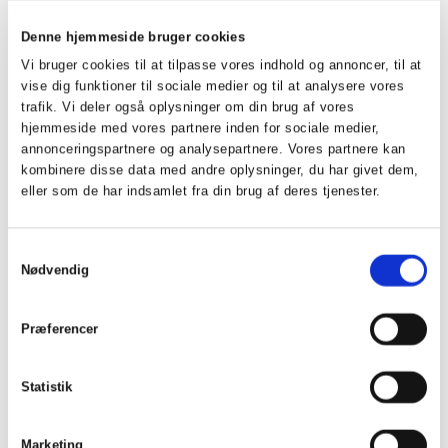
2012
Ikke spillet
Denne hjemmeside bruger cookies
2011
Ikke spillet
Vi bruger cookies til at tilpasse vores indhold og annoncer, til at
2010
Charlotte Hansen
Randi Nyby Hansen
vise dig funktioner til sociale medier og til at analysere vores
2009
Ikke spillet
trafik. Vi deler også oplysninger om din brug af vores
2008
Lone Hessellund
Charlotte Hansen
hjemmeside med vores partnere inden for sociale medier,
2007
Lene Bjærre
Lone Hessellund
annonceringspartnere og analysepartnere. Vores partnere kan
2006
Lone Hessellund
Marianne Nyborg Carl
kombinere disse data med andre oplysninger, du har givet dem,
2005
Lone Hessellund
Marianne Nyborg Carl
eller som de har indsamlet fra din brug af deres tjenester.
2004
Ikke Spillet
2003
Connie Jürgensen
Lone Hessellund
Samtykkevalg
2002
Lisbeth Ludwig
Lone Hessellund
Nødvendig
2001
Mette Søgaard Jensen
Lone Hessellund
2000
Mette Søgaard Jensen
Listbeth Ludwig
Præferencer
1999
Lisbeth Ludwig
Hanne Zacho
Til top
Statistik
Senior Herrer
Marketing