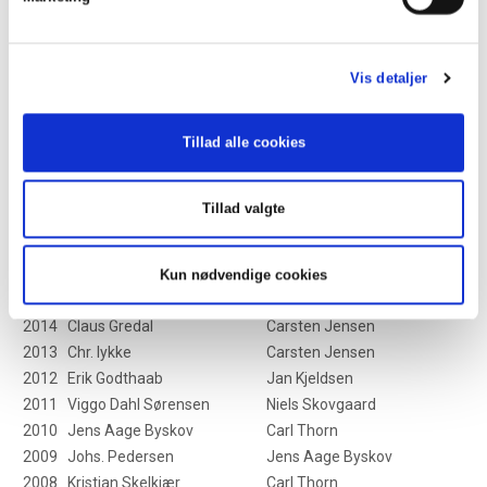
År
Mester
Runner up
2025
Mads E. Nielsen
Bjarne Stegger
2024
Mads E. Nielsen
Bjarne Stegger
Vis detaljer
2023
Thomas Nick Hamann
Lars Facius Madsen
2022
Mads E. Nielsen
Hans Ole Carl
Tillad alle cookies
2021
Mads E. Nielsen
Niels Overgaard
2020
Carsten Andersen
Lars Neigaard
2019
Nils Overgaard
Peter Sejling
Tillad valgte
2018
Nils Overgaard
Flemming Søby Jensen
2017
Leif Voetmann
Lars Neigaard
2016
Flemming Søby Jensen
Peter Sejling
Kun nødvendige cookies
2015
Benny Nielsen
Jesper Maibom
2014
Claus Gredal
Carsten Jensen
2013
Chr. lykke
Carsten Jensen
2012
Erik Godthaab
Jan Kjeldsen
2011
Viggo Dahl Sørensen
Niels Skovgaard
2010
Jens Aage Byskov
Carl Thorn
2009
Johs. Pedersen
Jens Aage Byskov
2008
Kristian Skelkjær
Carl Thorn