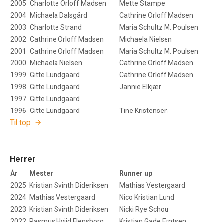
2005
Charlotte Orloff Madsen
Mette Stampe
2004
Michaela Dalsgård
Cathrine Orloff Madsen
2003
Charlotte Strand
Maria Schultz M. Poulsen
2002
Cathrine Orloff Madsen
Michaela Nielsen
2001
Cathrine Orloff Madsen
Maria Schultz M. Poulsen
2000
Michaela Nielsen
Cathrine Orloff Madsen
1999
Gitte Lundgaard
Cathrine Orloff Madsen
1998
Gitte Lundgaard
Jannie Elkjær
1997
Gitte Lundgaard
1996
Gitte Lundgaard
Tine Kristensen
Til top
Herrer
År
Mester
Runner up
2025
Kristian Svinth Dideriksen
Mathias Vestergaard
2024
Mathias Vestergaard
Nico Kristian Lund
2023
Kristian Svinth Dideriksen
Nicki Rye Schou
2022
Rasmus Hviid Flensborg
Kristian Gade Erntsen