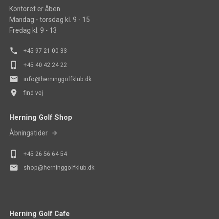
Kontoret er åben
Mandag - torsdag kl. 9 - 15
Fredag kl. 9 - 13
phone
+45 97 21 00 33
phone_iphone
+45 40 42 24 22
mail
info@herninggolfklub.dk
place
find vej
Herning Golf Shop
Åbningstider
phone_iphone
+45
26 56 64 54
mail
shop@herninggolfklub.dk
Herning Golf Cafe