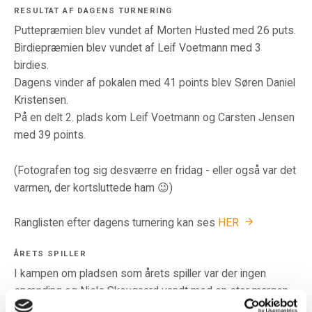
RESULTAT AF DAGENS TURNERING
Puttepræmien blev vundet af Morten Husted med 26 puts.
Birdiepræmien blev vundet af Leif Voetmann med 3
birdies.
Dagens vinder af pokalen med 41 points blev Søren Daniel
Kristensen.
På en delt 2. plads kom Leif Voetmann og Carsten Jensen
med 39 points.
(Fotografen tog sig desværre en fridag - eller også var det
varmen, der kortsluttede ham 😉)
Ranglisten efter dagens turnering kan ses
HER
ÅRETS SPILLER
I kampen om pladsen som årets spiller var der ingen
spænding og Niels Skovgaard vandt med en stor margen
ned til de næste på listen.