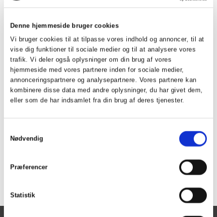
1. Niels Skovgaard 70 points.
Denne hjemmeside bruger cookies
2. Kent Clemmensen 62 points.
Vi bruger cookies til at tilpasse vores indhold og annoncer, til at
3. Leif Voetmann 57 points.
vise dig funktioner til sociale medier og til at analysere vores
trafik. Vi deler også oplysninger om din brug af vores
Allain Bøge havde ogås 57 points, men da begge også har
hjemmeside med vores partnere inden for sociale medier,
annonceringspartnere og analysepartnere. Vores partnere kan
en 1. plads er det de næste placeringer der tæller og her
kombinere disse data med andre oplysninger, du har givet dem,
har Leif en 2. plads og Allain en 3. plads.
eller som de har indsamlet fra din brug af deres tjenester.
Stort tillykke til alle vinderne og tak til vore sponsorer for
Samtykkevalg
deres support igennem året.
Nødvendig
Se ranglisten for rest spiller
HER
.
Præferencer
Statistik