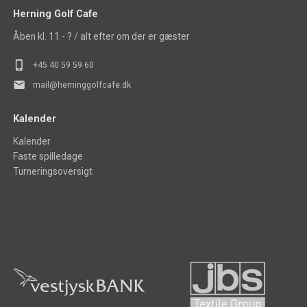
Herning Golf Cafe
Åben kl. 11 - ? / alt efter om der er gæster
phone_iphone
+45 40 5
9 59 60
mail
mail@herninggolfcafe.dk
Kalender
Kalender
Faste spilledage
Turneringsoversigt