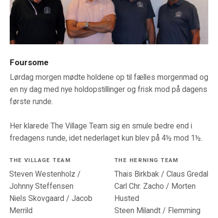
Foursome
Lørdag morgen mødte holdene op til fælles morgenmad og
en ny dag med nye holdopstillinger og frisk mod på dagens
første runde.
Her klarede The Village Team sig en smule bedre end i
fredagens runde, idet nederlaget kun blev på 4½ mod 1½.
THE VILLAGE TEAM
THE HERNING TEAM
Steven Westenholz /
Thais Birkbak / Claus Gredal
Johnny Steffensen
Carl Chr. Zacho / Morten
Niels Skovgaard / Jacob
Husted
Merrild
Steen Milandt / Flemming