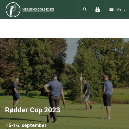
lock
search
menu
Menu
Rødder Cup 2023
15-16. september