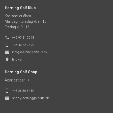
Herning Golf Klub
Kontoret er åben
Mandag - torsdag kl. 9 - 15
Fredag kl. 9 - 13
phone
+45 97 21 00 33
phone_iphone
+45 40 42 24 22
mail
info@herninggolfklub.dk
place
find vej
Herning Golf Shop
Åbningstider
phone_iphone
+45
26 56 64 54
mail
shop@herninggolfklub.dk