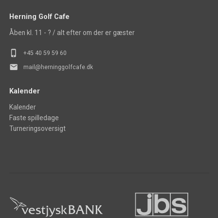
Herning Golf Cafe
Åben kl. 11 - ? / alt efter om der er gæster
phone_iphone
+45 40 5
9 59 60
mail
mail@herninggolfcafe.dk
Kalender
Kalender
Faste spilledage
Turneringsoversigt