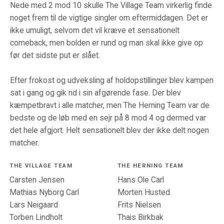
Nede med 2 mod 10 skulle The Village Team virkerlig finde
noget frem til de vigtige singler om eftermiddagen. Det er
ikke umuligt, selvom det vil kræve et sensationelt
comeback, men bolden er rund og man skal ikke give op
før det sidste put er slået.
Efter frokost og udveksling af holdopstillinger blev kampen
sat i gang og gik nd i sin afgørende fase. Der blev
kæmpetbravt i alle matcher, men The Herning Team var de
bedste og de løb med en sejr på 8 mod 4 og dermed var
det hele afgjort. Helt sensationelt blev der ikke delt nogen
matcher.
THE VILLAGE TEAM
THE HERNING TEAM
Carsten Jensen
Hans Ole Carl
Mathias Nyborg Carl
Morten Husted
Lars Neigaard
Frits Nielsen
Torben Lindholt
Thais Birkbak