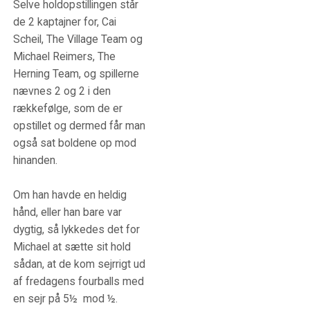
Selve holdopstillingen står
de 2 kaptajner for, Cai
Scheil, The Village Team og
Michael Reimers, The
Herning Team, og spillerne
nævnes 2 og 2 i den
rækkefølge, som de er
opstillet og dermed får man
også sat boldene op mod
hinanden.
Om han havde en heldig
hånd, eller han bare var
dygtig, så lykkedes det for
Michael at sætte sit hold
sådan, at de kom sejrrigt ud
af fredagens fourballs med
en sejr på 5½ mod ½.