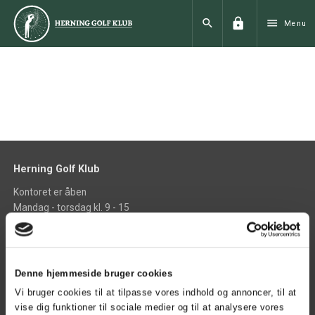
lock
search
menu
Menu
Herning Golf Klub
Kontoret er åben
Mandag - torsdag kl. 9 - 15
Fredag kl. 9 - 13
phone
+45 97 21 00 33
phone_iphone
+45 40 42 24 22
Denne hjemmeside bruger cookies
mail
Vi bruger cookies til at tilpasse vores indhold og annoncer, til at
info@herninggolfklub.dk
vise dig funktioner til sociale medier og til at analysere vores
place
find vej