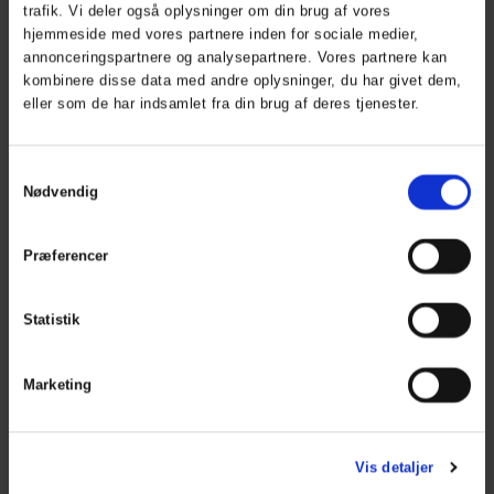
trafik. Vi deler også oplysninger om din brug af vores
hjemmeside med vores partnere inden for sociale medier,
Herning Golf Shop
annonceringspartnere og analysepartnere. Vores partnere kan
kombinere disse data med andre oplysninger, du har givet dem,
Åbningstider
eller som de har indsamlet fra din brug af deres tjenester.
phone_iphone
+45
26 56 64 54
mail
shop@herninggolfklub.dk
Samtykkevalg
Nødvendig
Præferencer
Herning Golf Cafe
Åben kl. 11 - ? / alt efter om der er gæster
Statistik
phone_iphone
+45 40 5
9 59 60
mail
mail@herninggolfcafe.dk
Marketing
Kalender
Vis detaljer
Kalender