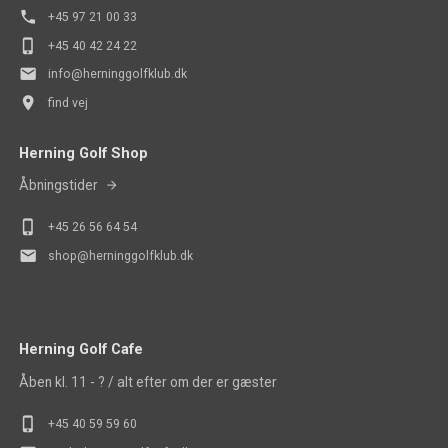
phone
+45 97 21 00 33
phone_iphone
+45 40 42 24 22
mail
info@herninggolfklub.dk
place
find vej
Herning Golf Shop
Åbningstider
phone_iphone
+45
26 56 64 54
mail
shop@herninggolfklub.dk
Herning Golf Cafe
Åben kl. 11 - ? / alt efter om der er gæster
phone_iphone
+45 40 5
9 59 60