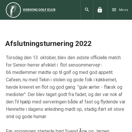
lock
search
menu
Menu
Afslutningsturnering 2022
Torsdag den 13. oktober, blev den sidste officielle match
for Senior-herrer afviklet i flot sensommervejr-.
66 medlemmer mødte op til golf og med god appetit.
Cafeen, nu med Tekin i stolen og gode folk i køkkemet,
havde kreeret en flot og god gang "gule ærter - flæsk og
medister". Der blev taget godt fra fadet, og der var nok af
den.Til hjælp med serveringen både af fast og flydende var
Henriette i dagens anledning mødt op, stadig iført sit store
smil og gode humør.
Før spisningen startede bød Svend Åge og Jørgen