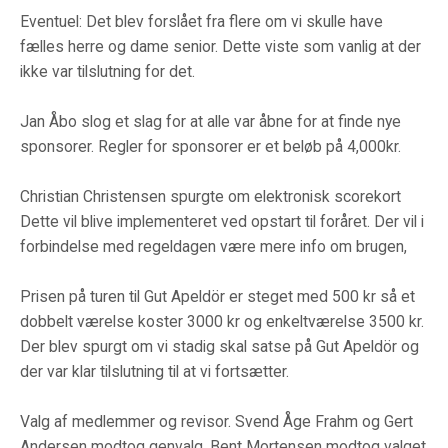
Eventuel: Det blev forslået fra flere om vi skulle have
fælles herre og dame senior. Dette viste som vanlig at der
ikke var tilslutning for det.
Jan Åbo slog et slag for at alle var åbne for at finde nye
sponsorer. Regler for sponsorer er et beløb på 4,000kr.
Christian Christensen spurgte om elektronisk scorekort
Dette vil blive implementeret ved opstart til foråret. Der vil i
forbindelse med regeldagen være mere info om brugen,
Prisen på turen til Gut Apeldör er steget med 500 kr så et
dobbelt værelse koster 3000 kr og enkeltværelse 3500 kr.
Der blev spurgt om vi stadig skal satse på Gut Apeldör og
der var klar tilslutning til at vi fortsætter.
Valg af medlemmer og revisor. Svend Åge Frahm og Gert
Andersen modtog genvalg, Bent Mortensen modtog valget