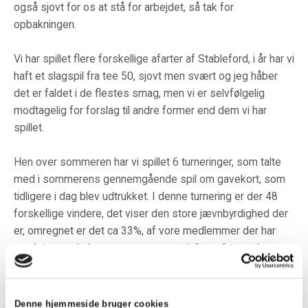
også sjovt for os at stå for arbejdet, så tak for
opbakningen.
Vi har spillet flere forskellige afarter af Stableford, i år har vi
haft et slagspil fra tee 50, sjovt men svært og jeg håber
det er faldet i de flestes smag, men vi er selvfølgelig
modtagelig for forslag til andre former end dem vi har
spillet.
Hen over sommeren har vi spillet 6 turneringer, som talte
med i sommerens gennemgående spil om gavekort, som
tidligere i dag blev udtrukket. I denne turnering er der 48
forskellige vindere, det viser den store jævnbyrdighed der
er, omregnet er det ca 33%, af vore medlemmer der har
vundet præmie hen over sommeren i disse 6 turneringer.
Det kan synes som en lille procent, men næsten7 nye
vindere i hver turnering viser bredden i afdelingen, men
konkurrencen vil blive større, da vi pr 30 september var
Denne hjemmeside bruger cookies