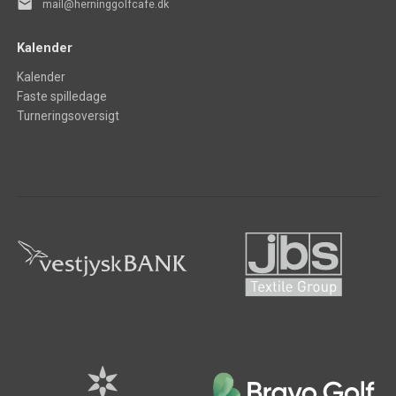
mail
mail@herninggolfcafe.dk
Kalender
Kalender
Faste spilledage
Turneringsoversigt