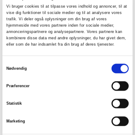
136 medlemmer, meget flot opbakning.
Vi bruger cookies til at tilpasse vores indhold og annoncer, til at
vise dig funktioner til sociale medier og til at analysere vores
Jeg vil gerne takke vore sponsorer der er følgende
trafik. Vi deler også oplysninger om din brug af vores
hjemmeside med vores partnere inden for sociale medier,
annonceringspartnere og analysepartnere. Vores partnere kan
Bravo tour og Vestjysk der sponsorere gavekort og
kombinere disse data med andre oplysninger, du har givet dem,
Danbolig der har bidraget kontant til klubben, således at vi
eller som de har indsamlet fra din brug af deres tjenester.
kan holde priserne nede på turneringerne. Hammerum El
har ikke deltaget i år, men vi har forventning til at de er med
Samtykkevalg
igen i 2023, Vi er alle sponsorerne taknemmelige for
Nødvendig
støtten, og det er vores håb at vi kan fortsætte
samarbejdet fremover.
Præferencer
Statistik
Der skal også lyde en stor tak for den store indsats
klubbens greenkeeper og hans hjælpere har ydet for at få
Marketing
vores bane op på den standard den har nu. Året har været
rigtig godt for banen og vi kan nu se deres indsats har