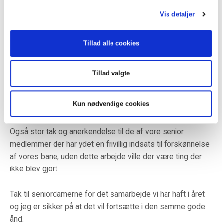
virket, det sig vi alle tak for.
Vis detaljer
Jeg vil her ikke glemme vores Cafe personale, vi har været
Tillad alle cookies
meget glade for det samarbejde vi har med Tekin og hans
personale, tak for det.
Tillad valgte
Der skal også lyde en stor tak til administrationen med Bo
og Rita for deres hjælpsomhed når vi render i problemer
Kun nødvendige cookies
eller mangler hurtige oplysninger.
Også stor tak og anerkendelse til de af vore senior
medlemmer der har ydet en frivillig indsats til forskønnelse
af vores bane, uden dette arbejde ville der være ting der
ikke blev gjort.
Tak til seniordamerne for det samarbejde vi har haft i året
og jeg er sikker på at det vil fortsætte i den samme gode
ånd.