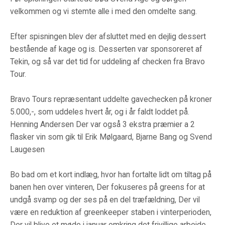
velkommen og vi stemte alle i med den omdelte sang.
Efter spisningen blev der afsluttet med en dejlig dessert
bestående af kage og is. Desserten var sponsoreret af
Tekin, og så var det tid for uddeling af checken fra Bravo
Tour.
Bravo Tours repræsentant uddelte gavechecken på kroner
5.000,-, som uddeles hvert år, og i år faldt loddet på.
Henning Andersen Der var også 3 ekstra præmier a 2
flasker vin som gik til Erik Mølgaard, Bjarne Bang og Svend
Laugesen
Bo bad om et kort indlæg, hvor han fortalte lidt om tiltag på
banen hen over vinteren, Der fokuseres på greens for at
undgå svamp og der ses på en del træfældning, Der vil
være en reduktion af greenkeeper staben i vinterperioden,
Der vil blive et møde i januar omkring det frivillige arbejde.