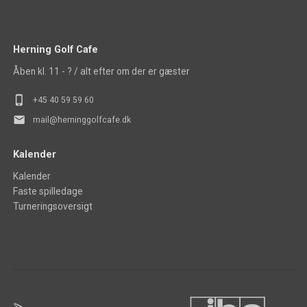
Herning Golf Cafe
Åben kl. 11 - ? / alt efter om der er gæster
phone_iphone
+45 40 5
9 59 60
mail
mail@herninggolfcafe.dk
Kalender
Kalender
Faste spilledage
Turneringsoversigt