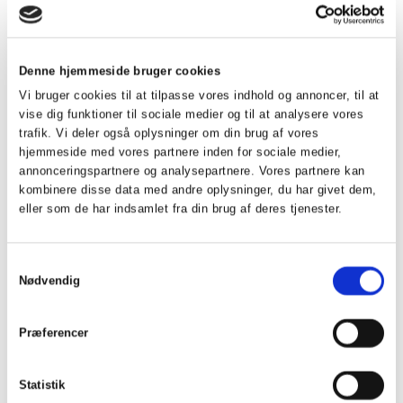
giver mulighed for ubegrænset brug af træningsbolde på
driving range.
Denne hjemmeside bruger cookies
Pris: kr. 150,-, som opkræves sammen med kontingentet
Vi bruger cookies til at tilpasse vores indhold og annoncer, til at
vise dig funktioner til sociale medier og til at analysere vores
Gæstebilletter
trafik. Vi deler også oplysninger om din brug af vores
hjemmeside med vores partnere inden for sociale medier,
annonceringspartnere og analysepartnere. Vores partnere kan
Fuldtidsmedlemmer i Herning Golf Klub kan tage en gæst
kombinere disse data med andre oplysninger, du har givet dem,
med på Parkbanen til kr. 200,-
eller som de har indsamlet fra din brug af deres tjenester.
Kan ikke kombineres med andre rabataftaler.
Medlem skal spille sammen med gæsten/gæsterne.
Samtykkevalg
Startid skal bookes på Golfbox og tiden bekræftes på
Nødvendig
Proboks24 terminalen i greenfee rummet.
HUSK:
Bekræft gæsten før du bekræfter din egen tid på
Præferencer
Touchscreen ellers kan du ikke tilbyde den reducerede pris
😊
Statistik