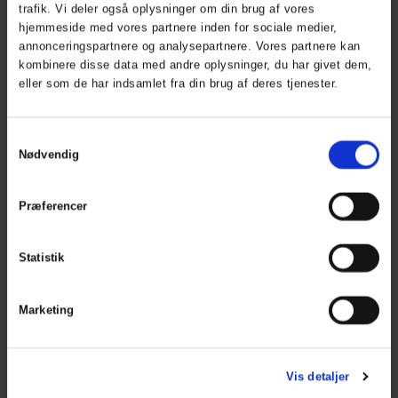
trafik. Vi deler også oplysninger om din brug af vores
hjemmeside med vores partnere inden for sociale medier,
Herning Golf Shop
annonceringspartnere og analysepartnere. Vores partnere kan
kombinere disse data med andre oplysninger, du har givet dem,
Åbningstider
eller som de har indsamlet fra din brug af deres tjenester.
phone_iphone
+45
26 56 64 54
mail
shop@herninggolfklub.dk
Samtykkevalg
Nødvendig
Præferencer
Herning Golf Cafe
Åben kl. 11 - ? / alt efter om der er gæster
Statistik
phone_iphone
+45 40 5
9 59 60
mail
mail@herninggolfcafe.dk
Marketing
Kalender
Vis detaljer
Kalender