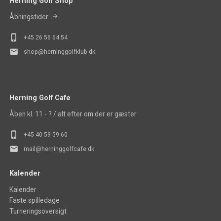
Herning Golf Shop
Åbningstider
phone_iphone
+45
26 56 64 54
mail
shop@herninggolfklub.dk
Herning Golf Cafe
Åben kl. 11 - ? / alt efter om der er gæster
phone_iphone
+45 40 5
9 59 60
mail
mail@herninggolfcafe.dk
Kalender
Kalender
Faste spilledage
Turneringsoversigt