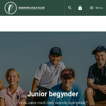
lock
search
menu
Menu
Junior begynder
Vil du være med i den sejeste sportsklub?