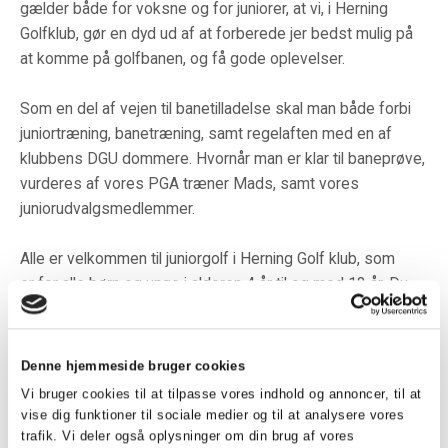
gælder både for voksne og for juniorer, at vi, i Herning
Golfklub, gør en dyd ud af at forberede jer bedst mulig på
at komme på golfbanen, og få gode oplevelser.
Som en del af vejen til banetilladelse skal man både forbi
juniortræning, banetræning, samt regelaften med en af
klubbens DGU dommere. Hvornår man er klar til baneprøve,
vurderes af vores PGA træner Mads, samt vores
juniorudvalgsmedlemmer.
Alle er velkommen til juniorgolf i Herning Golf klub, som
er for alle børn og unge i alderen 4 år til og med 18 år. Du
kan læse mere om vores træninger
HER
.
Denne hjemmeside bruger cookies
Vi bruger cookies til at tilpasse vores indhold og annoncer, til at
Har du spørgsmål eller er i tvivl om noget, så tøv ikke med
vise dig funktioner til sociale medier og til at analysere vores
at kontakte et af
udvalgets medlemmer!
trafik. Vi deler også oplysninger om din brug af vores