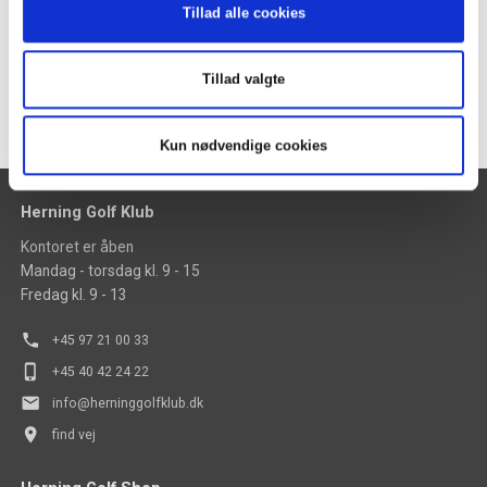
Tillad alle cookies
Vedtægter
Tillad valgte
Kun nødvendige cookies
Herning Golf Klub
Kontoret er åben
Mandag - torsdag kl. 9 - 15
Fredag kl. 9 - 13
phone
+45 97 21 00 33
phone_iphone
+45 40 42 24 22
mail
info@herninggolfklub.dk
place
find vej