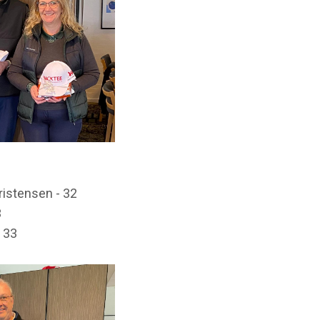
istensen - 32
3
 33