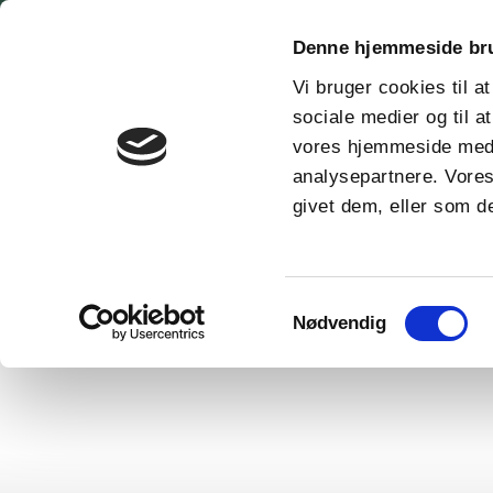
Denne hjemmeside br
keyboard_arrow_down
Gæst
Vi bruger cookies til at
sociale medier og til a
vores hjemmeside med 
analysepartnere. Vores
Du er her:
Forside
Udvalg
Turnering
Åbningsturne
givet dem, eller som de
Samtykkevalg
Nødvendig