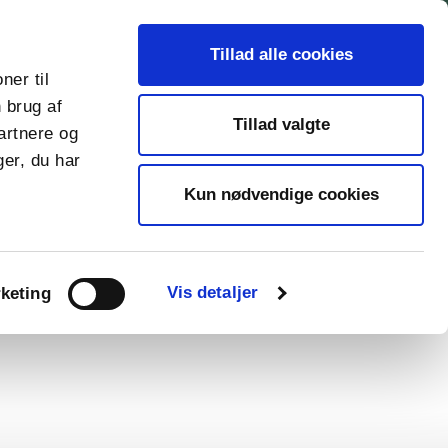
search
Cafe
Sponsor
Erhvervsgolf
Kontakt
Tillad alle cookies
ner til
 brug af
chevron_right
Gå til 123booking
Tillad valgte
artnere og
er, du har
Kun nødvendige cookies
Vis detaljer
keting