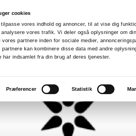
uger cookies
keyboard_arrow_down
keyboard_arrow_down
keyboard_arrow_down
Nyt medlem
Banen
Medlemmer
Shoppen
 tilpasse vores indhold og annoncer, til at vise dig funktio
t analysere vores trafik. Vi deler også oplysninger om din
GOLFBOX
Brugernavn
Brugernavn
lock
vores partnere inden for sociale medier, annonceringsp
 partnere kan kombinere disse data med andre oplysning
ring23
 har indsamlet fra din brug af deres tjenester.
Præferencer
Statistik
Mar