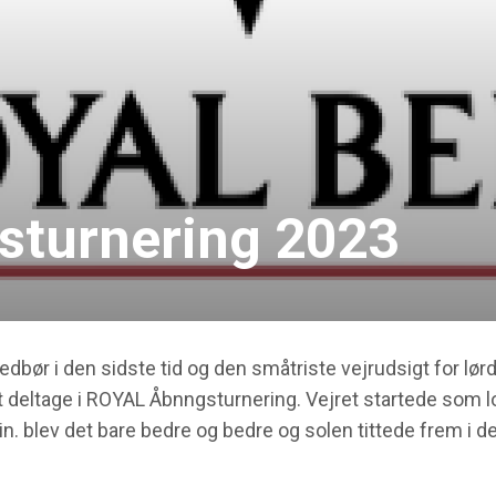
sturnering 2023
dbør i den sidste tid og den småtriste vejrudsigt for lø
t deltage i ROYAL Åbnngsturnering. Vejret startede som lov
in. blev det bare bedre og bedre og solen tittede frem i d