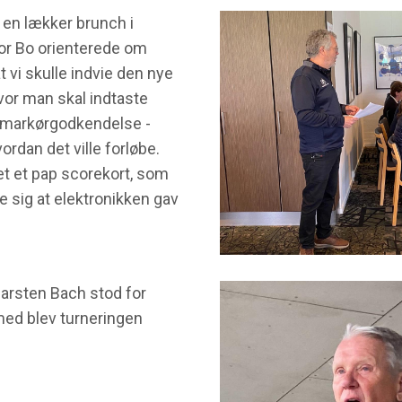
en lækker brunch i
vor Bo orienterede om
t vi skulle indvie den nye
hvor man skal indtaste
 markørgodkendelse -
rdan det ville forløbe.
et et pap scorekort, som
e sig at elektronikken gav
arsten Bach stod for
med blev turneringen