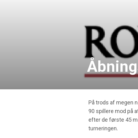
Åbning
På trods af megen ne
90 spillere mod på a
efter de første 45 m
turneringen.