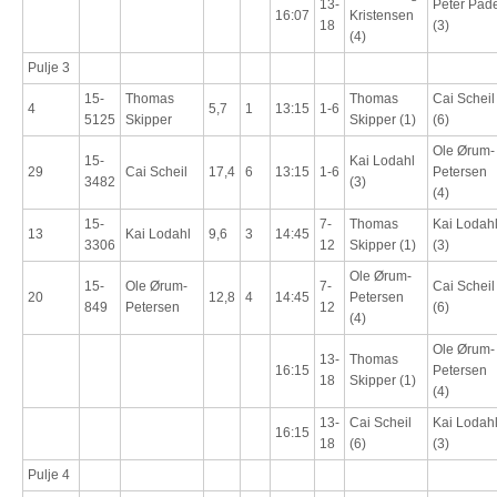
13-
Peter Pad
16:07
Kristensen
18
(3)
(4)
Pulje 3
15-
Thomas
Thomas
Cai Scheil
4
5,7
1
13:15
1-6
5125
Skipper
Skipper (1)
(6)
Ole Ørum-
15-
Kai Lodahl
29
Cai Scheil
17,4
6
13:15
1-6
Petersen
3482
(3)
(4)
15-
7-
Thomas
Kai Lodah
13
Kai Lodahl
9,6
3
14:45
3306
12
Skipper (1)
(3)
Ole Ørum-
15-
Ole Ørum-
7-
Cai Scheil
20
12,8
4
14:45
Petersen
849
Petersen
12
(6)
(4)
Ole Ørum-
13-
Thomas
16:15
Petersen
18
Skipper (1)
(4)
13-
Cai Scheil
Kai Lodah
16:15
18
(6)
(3)
Pulje 4