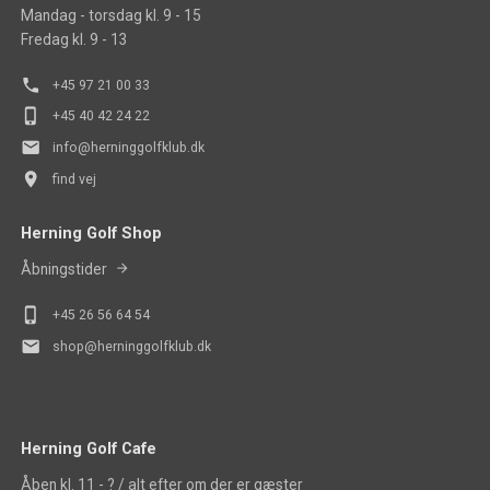
Mandag - torsdag kl. 9 - 15
Fredag kl. 9 - 13
phone
+45 97 21 00 33
phone_iphone
+45 40 42 24 22
mail
info@herninggolfklub.dk
place
find vej
Herning Golf Shop
Åbningstider
phone_iphone
+45
26 56 64 54
mail
shop@herninggolfklub.dk
Herning Golf Cafe
Åben kl. 11 - ? / alt efter om der er gæster