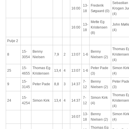
Sebastian
13-
Frederik
16:00
Krogen Ju
18
Søgaard (0)
(4)
Mette Eg
13-
John Mølle
16:00
Kristensen
18
(4)
(8)
Pulje 2
Thomas E
15-
Benny
Benny
8
7,9
2
13:07
1-6
Kristensen
3054
Nielsen
Nielsen (2)
(4)
15-
Thomas Eg
Peter Pade
Simon Kir
25
13,4
4
13:07
1-6
4655
Kristensen
(3)
(4)
15-
7-
Benny
Peter Pad
9
Peter Pade
8,8
3
14:37
3145
12
Nielsen (2)
(3)
Thomas E
15-
7-
Simon Kirk
24
Simon Kirk
13,4
4
14:37
Kristensen
4254
12
(4)
(4)
13-
Benny
Simon Kir
16:07
18
Nielsen (2)
(4)
Thomas Eg