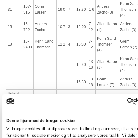
Kenn San
107-
Gorm
Anders
31
19,0
7
13:30
1-6
Thomsen
315
Larsen
Zacho (3)
(4)
15-
Anders
7-
Allan Harbo
Anders
15
10,7
3
15:00
722
Zacho
12
(1)
Zacho (3)
Kenn Sand
15-
Kenn Sand
7-
Gorm
18
12,2
4
15:00
Thomsen
2408
Thomsen
12
Larsen (7)
(4)
Kenn San
13-
Allan Harbo
16:30
Thomsen
18
(1)
(4)
13-
Gorm
Anders
16:30
18
Larsen (7)
Zacho (3)
Pulje 6
15-
Peter
Peter
Viggo
7
7,4
2
13:37
1-6
3352
Sejling
Sejling (2)
Mølholm (
Malthe
15-
Viggo
Allan
Denne hjemmeside bruger cookies
26
16,4
6
13:37
1-6
Vestergaa
3843
Mølholm
Odgaard (3)
Jensen (4)
Vi bruger cookies til at tilpasse vores indhold og annoncer, til at vis
funktioner til sociale medier og til at analysere vores trafik. Vi dele
15-
Allan
7-
Peter
Allan