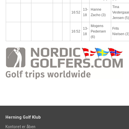
Tina
13-
Hanne
16:52
Vestergaa
18
Zacho (3)
Jensen (5)
Mogens
13-
Frits
16:52
Pedersen
18
Nielsen (3
(6)
Herning Golf Klub
Kontoret er åben