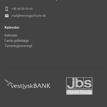
phone_iphone
+45 40 5
9 59 60
mail
mail@herninggolfcafe.dk
Kalender
Kalender
Faste spilledage
Turneringsoversigt