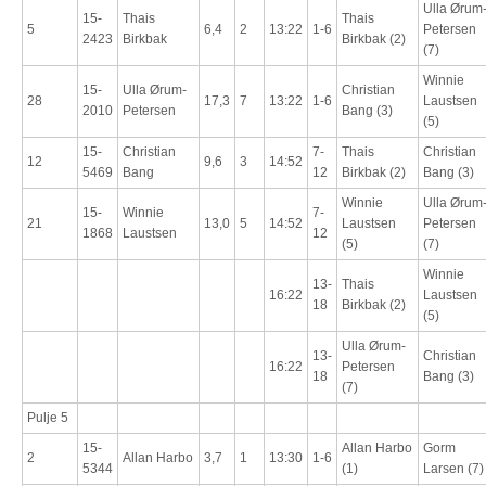
Ulla Ørum
15-
Thais
Thais
5
6,4
2
13:22
1-6
Petersen
2423
Birkbak
Birkbak (2)
(7)
Winnie
15-
Ulla Ørum-
Christian
28
17,3
7
13:22
1-6
Laustsen
2010
Petersen
Bang (3)
(5)
15-
Christian
7-
Thais
Christian
12
9,6
3
14:52
5469
Bang
12
Birkbak (2)
Bang (3)
Winnie
Ulla Ørum
15-
Winnie
7-
21
13,0
5
14:52
Laustsen
Petersen
1868
Laustsen
12
(5)
(7)
Winnie
13-
Thais
16:22
Laustsen
18
Birkbak (2)
(5)
Ulla Ørum-
13-
Christian
16:22
Petersen
18
Bang (3)
(7)
Pulje 5
15-
Allan Harbo
Gorm
2
Allan Harbo
3,7
1
13:30
1-6
5344
(1)
Larsen (7)