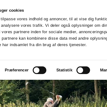
uger cookies
keyboard_arrow_down
keyboard_arrow_down
keyboard_arrow_down
Nyt medlem
Banen
Medlemmer
Shoppen
 tilpasse vores indhold og annoncer, til at vise dig funktio
t analysere vores trafik. Vi deler også oplysninger om din
GOLFBOX
Brugernavn
Brugernavn
lock
vores partnere inden for sociale medier, annonceringsp
 partnere kan kombinere disse data med andre oplysning
024
 har indsamlet fra din brug af deres tjenester.
Præferencer
Statistik
Mar