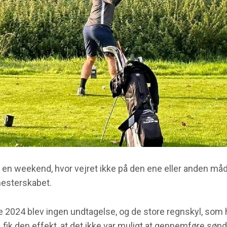
e en weekend, hvor vejret ikke på den ene eller anden måde
mesterskabet.
2024 blev ingen undtagelse, og de store regnskyl, som
d, fik den effekt, at det ikke var muligt at gennemføre søn