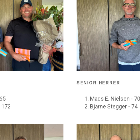
SENIOR HERRER
165
Mads E. Nielsen - 7
- 172
Bjarne Stegger - 74