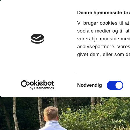
Denne hjemmeside br
keyboard_arrow_down
Gæst
Vi bruger cookies til at
sociale medier og til a
vores hjemmeside med 
analysepartnere. Vores
Du er her:
Forside
Udvalg
Turnering
Klubmestre 2
givet dem, eller som de
Samtykkevalg
Nødvendig