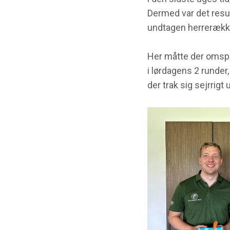
Dermed var det result
undtagen herrerækk
Her måtte der omspil
i lørdagens 2 runder,
der trak sig sejrrigt