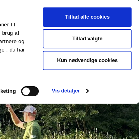
search
Cafe
Sponsor
Erhvervsgolf
Kontakt
Tillad alle cookies
ner til
 brug af
chevron_right
Gå til 123booking
Tillad valgte
artnere og
er, du har
Kun nødvendige cookies
Vis detaljer
keting