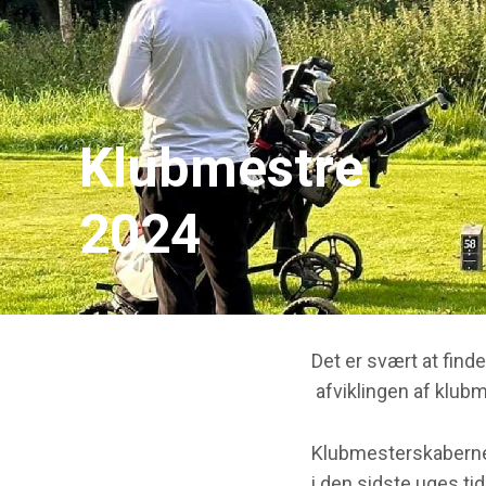
Klubmestre
2024
Det er svært at find
afviklingen af klub
Klubmesterskaberne 
i den sidste uges ti