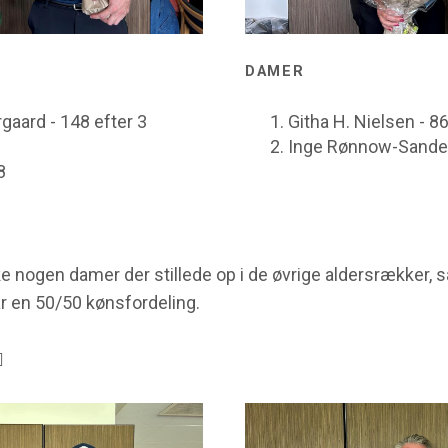
DAMER
gaard - 148 efter 3
Githa H. Nielsen - 8
Inge Rønnow-Sander
8
e nogen damer der stillede op i de øvrige aldersrækker, så
når en 50/50 kønsfordeling.
️