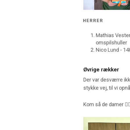
HERRER
Mathias Vester
omspilshuller
Nico Lund - 14
Øvrige rækker
Der var desværre ikk
stykke vej, til vi op
Kom så de damer 🏌️‍♀