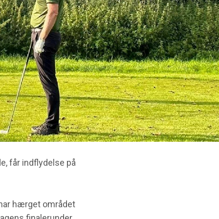
, får indflydelse på
 har hærget området
dagens finalerunder.