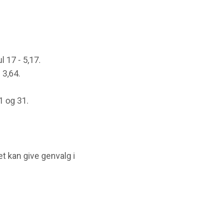
l 17 - 5,17.
 3,64.
1 og 31.
et kan give genvalg i