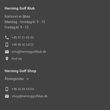
Herning Golf Klub
Kontoret er åben
Mandag - torsdag kl. 9 - 15
Fredag kl. 9 - 13
phone
+45 97 21 00 33
phone_iphone
+45 40 42 24 22
mail
info@herninggolfklub.dk
place
find vej
Herning Golf Shop
Åbningstider
phone_iphone
+45
26 56 64 54
mail
shop@herninggolfklub.dk