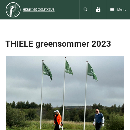
lock
search
menu
Menu
THIELE greensommer 2023