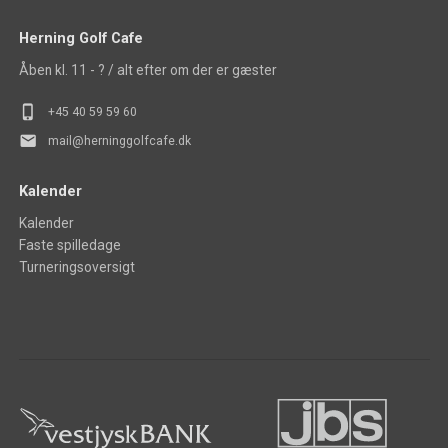
Herning Golf Cafe
Åben kl. 11 - ? / alt efter om der er gæster
phone_iphone
+45 40 5
9 59 60
mail
mail@herninggolfcafe.dk
Kalender
Kalender
Faste spilledage
Turneringsoversigt