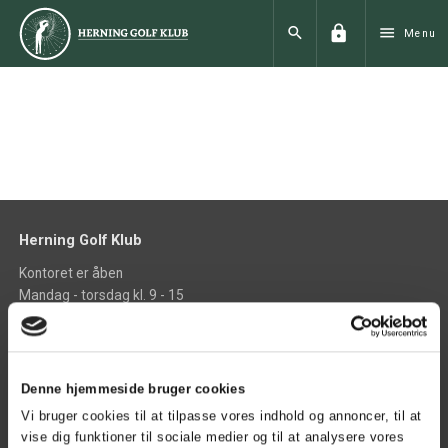
lock
search
menu
Menu
Herning Golf Klub
Kontoret er åben
Mandag - torsdag kl. 9 - 15
Fredag kl. 9 - 13
phone
+45 97 21 00 33
phone_iphone
+45 40 42 24 22
Denne hjemmeside bruger cookies
mail
Vi bruger cookies til at tilpasse vores indhold og annoncer, til at
info@herninggolfklub.dk
vise dig funktioner til sociale medier og til at analysere vores
place
find vej