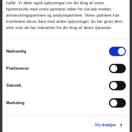
trafik. Vi deler også oplysninger om din brug af vores
hjemmeside med vores partnere inden for sociale medier,
Herning Golf Shop
annonceringspartnere og analysepartnere. Vores partnere kan
kombinere disse data med andre oplysninger, du har givet dem,
Åbningstider
eller som de har indsamlet fra din brug af deres tjenester.
phone_iphone
+45
26 56 64 54
mail
shop@herninggolfklub.dk
Samtykkevalg
Nødvendig
Præferencer
Herning Golf Cafe
Åben kl. 11 - ? / alt efter om der er gæster
Statistik
phone_iphone
+45 40 5
9 59 60
mail
mail@herninggolfcafe.dk
Marketing
Kalender
Vis detaljer
Kalender