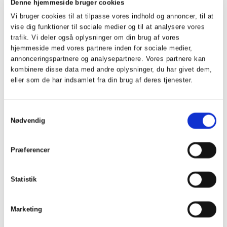
omvalg mellem disse. Skulle stemmerne igen stå lige,
Denne hjemmeside bruger cookies
anvendes lodtrækning.
Vi bruger cookies til at tilpasse vores indhold og annoncer, til at
vise dig funktioner til sociale medier og til at analysere vores
Generalforsamlingen træffer sin beslutning ved simpel
trafik. Vi deler også oplysninger om din brug af vores
hjemmeside med vores partnere inden for sociale medier,
stemmeflertal. Dog kræver ændring af vedtægterne 2/3
annonceringspartnere og analysepartnere. Vores partnere kan
majoritet af de afgivne stemmer. Der kan stemmes ved
kombinere disse data med andre oplysninger, du har givet dem,
fuldmagt.
eller som de har indsamlet fra din brug af deres tjenester.
§ 5
Samtykkevalg
Onsdagklubbens ledelse består af en komite på 3-
Nødvendig
8 personer. Komitéen konstituerer sig selv med formand,
kasserer og sekretær. Komitéen vælges for 2 år ad
Præferencer
gangen. genvalg kan finde sted.
Ved formandens eller kasserens udtræden af komitéen
Statistik
vælger komitéen afløseren blandt komitémedlemmerne
Dette valg gælder indtil næste ordinære generalforsamling.
Marketing