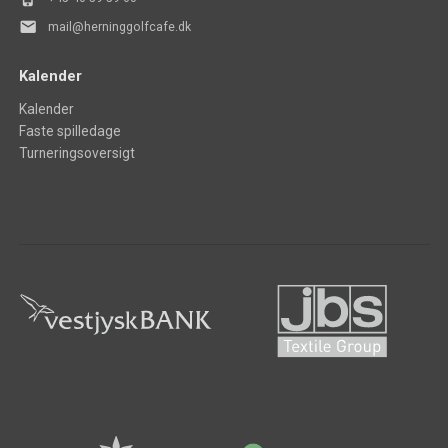
mail
mail@herninggolfcafe.dk
Kalender
Kalender
Faste spilledage
Turneringsoversigt