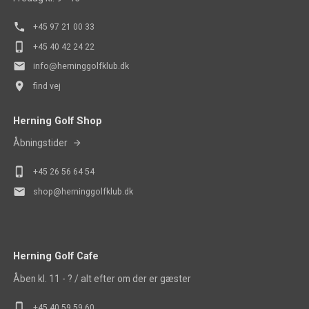
phone
+45 97 21 00 33
phone_iphone
+45 40 42 24 22
mail
info@herninggolfklub.dk
place
find vej
Herning Golf Shop
Åbningstider
phone_iphone
+45
26 56 64 54
mail
shop@herninggolfklub.dk
Herning Golf Cafe
Åben kl. 11 - ? / alt efter om der er gæster
phone_iphone
+45 40 5
9 59 60