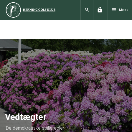
lock
search
menu
Menu
Vedtægter
De demokratiske spilleregler