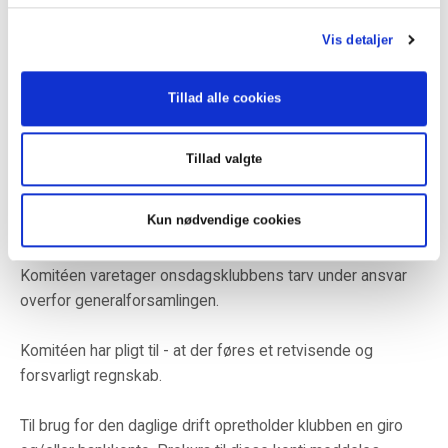
Komitémøderne afholdes, når det skønnes nødvendig, og
indkaldelse foretages af formanden eller såfremt 2
Vis detaljer
af komitémedlemmerne kræver komitémøde afholdt.
Tillad alle cookies
komitéen er beslutningsdygtig, når mindst 4 af
medlemmerne er fremmødte.
Tillad valgte
Står stemmerne lige ved afstemning i komitéen, er
formandens stemme afgørende.
Kun nødvendige cookies
§ 6
Komitéen varetager onsdagsklubbens tarv under ansvar
overfor generalforsamlingen.
Komitéen har pligt til - at der føres et retvisende og
forsvarligt regnskab.
Til brug for den daglige drift opretholder klubben en giro